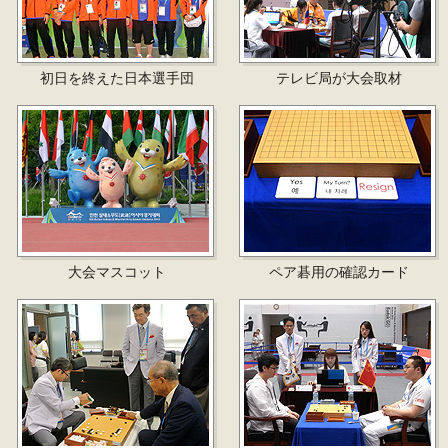
初日を終えた日本選手団
テレビ局が大会取材
大会マスコット
ペア碁用の確認カード