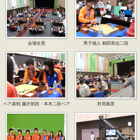
会場全景
男子個人 鶴田和志二段
ペア碁戦 藤沢初段・本木二段ペア
対局風景