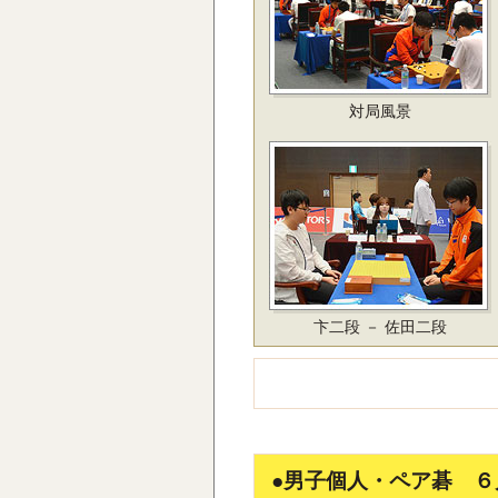
対局風景
卞二段 － 佐田二段
●男子個人・ペア碁 ６