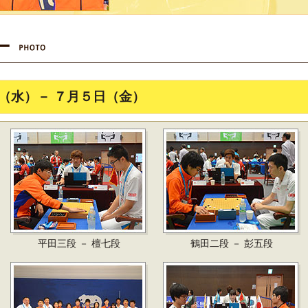
（水）－ ７月５日（金）
平田三段 － 檀七段
鶴田二段 － 彭五段