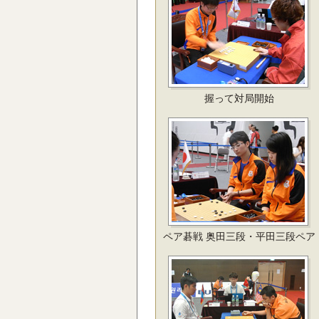
握って対局開始
ペア碁戦 奥田三段・平田三段ペア