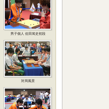
男子個人 佐田篤史初段
対局風景