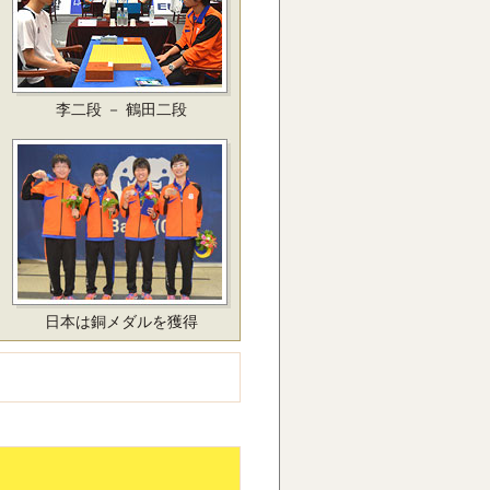
李二段 － 鶴田二段
日本は銅メダルを獲得