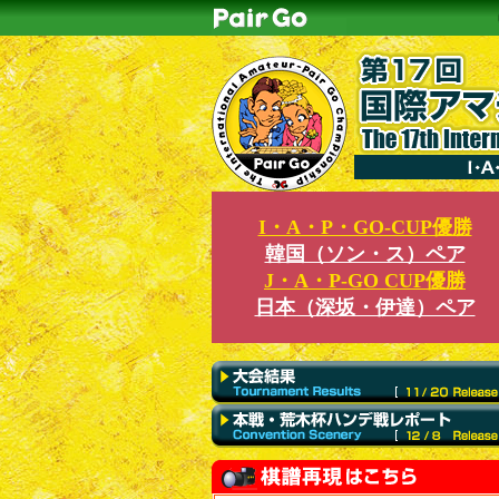
I・A・P・GO-CUP優勝
韓国（ソン・ス）ペア
J・A・P-GO CUP優勝
日本（深坂・伊達）ペア