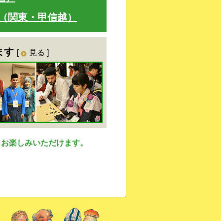
ア（関東・甲信越）
ます
[
見る
]
らお楽しみいただけます。