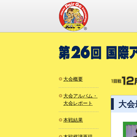
大会概要
大会アルバム・
大会
大会レポート
本戦結果
本戦棋譜再現