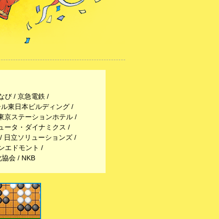
 / 京急電鉄 /
ール東日本ビルディング /
/ 東京ステーションホテル /
ピュータ・ダイナミクス /
/ 日立ソリューションズ /
エドモント /
会 / NKB