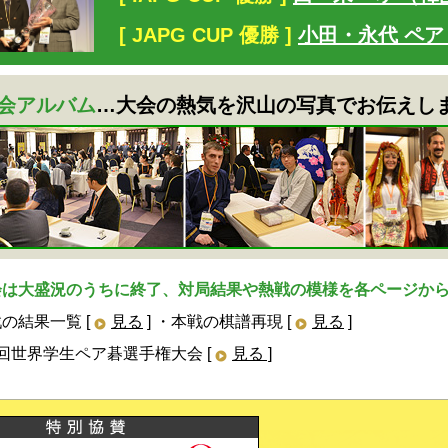
[ JAPG CUP 優勝 ]
小田・永代 ペ
大会アルバム
…大会の熱気を沢山の写真でお伝えし
会は大盛況のうちに終了、対局結果や熱戦の模様を各ページか
の結果一覧 [
見る
] ・本戦の棋譜再現 [
見る
]
回世界学生ペア碁選手権大会 [
見る ]