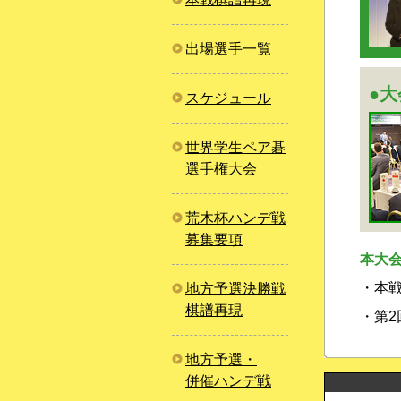
出場選手一覧
●
スケジュール
世界学生ペア碁
選手権大会
荒木杯ハンデ戦
募集要項
本大
・本戦
地方予選決勝戦
棋譜再現
・第2
地方予選・
併催ハンデ戦