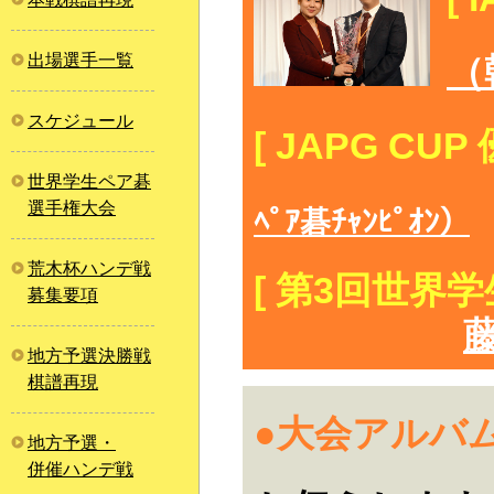
出場選手一覧
（
スケジュール
[ JAPG CUP
世界学生ペア碁
選手権大会
ﾍﾟｱ碁ﾁｬﾝﾋﾟｵﾝ）
荒木杯ハンデ戦
[ 第3回世界
募集要項
地方予選決勝戦
棋譜再現
●大会アルバ
地方予選・
併催ハンデ戦