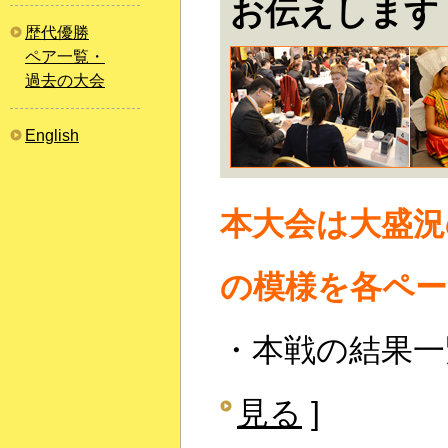
お伝えします
歴代優勝
ペア一覧・
過去の大会
English
本大会は大盛況
の模様を各ペ
・本戦の結果一覧
見る
]