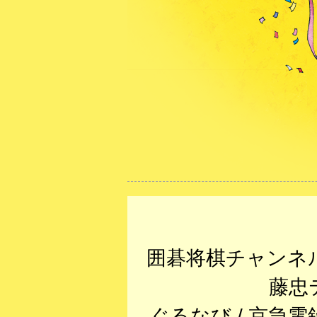
囲碁将棋チャンネル
藤忠
ぐるなび / 京急電