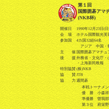
第１回
国際囲碁アマ
(NKB杯)
開催日
1990年12月23日(日
会 場
ホテル国際観光芙
参加国
4カ国32組64名
アジア 中国・
主 催
国際囲碁アマチュ
後 援
外務省・文化庁・(
・上海新民晩報
特別協賛
(株)NKB
協 賛
JTB
協 力
週間碁
本戦トーナメン
優 勝 小森祥嗣
準優勝 曽我部敏
第３位 府栄野友