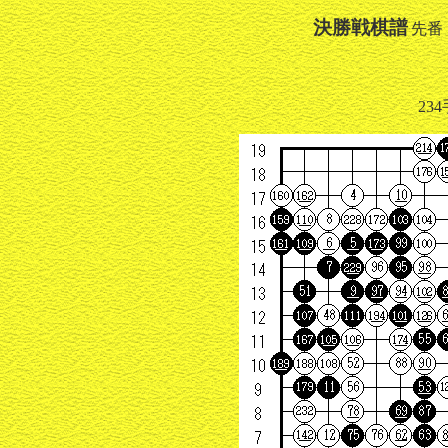
決勝戦棋譜
先番
曽
23