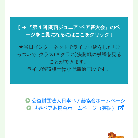
[ → 『第４回 関西ジュニア･ペア碁大会』のペ
ージをご覧になるにはここをクリック ]
★当日インターネットでライブ中継をした｢ご
っついで｣クラス(Ａクラス)決勝戦の棋譜を見る
ことができます。
ライブ解説棋士は小野幸治三段です。
公益財団法人日本ペア碁協会ホームページ
世界ペア碁協会ホームページ（英語）