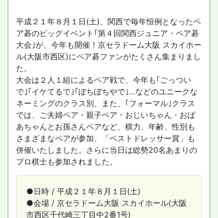
平成２１年８月１日(土)、関西で毎年恒例となったペ
ア碁のビッグイベント｢第４回関西ジュニア・ペア碁
大会｣が、今年も開催！京セラドーム大阪 スカイホー
ル(大阪市西区)にペア碁ファンがたくさん集まりまし
た。
大会は２人１組によるペア戦で、今年も｢ごっつい
で｣｢イケてるで｣｢ぼちぼちやで｣…などのユニークな
ネーミングのクラス別、また、｢フォーマル｣クラス
では、ご夫婦ペア・親子ペア・おじいちゃん・おば
あちゃんとお孫さんペアなど、棋力、年齢、性別も
さまざまなペアが参加、「ベストドレッサー賞」も
併催いたしました。さらに当日は総勢20名あまりの
プロ棋士も参加されました。
●日時 / 平成２１年８月１日(土)
●会場 / 京セラドーム大阪 スカイホール(大阪
市西区千代崎三丁目中2番1号)