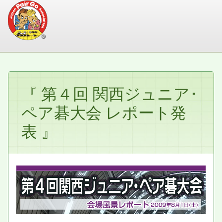
『 第４回 関西ジュニア･
ペア碁大会 レポート発
表 』