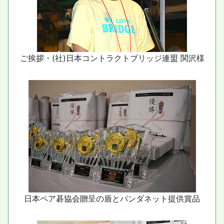
ご挨拶・(社)日本コントラクトブリッジ連盟 関沢様
日本ペア碁協会贈呈の盾とパンダネット提供賞品