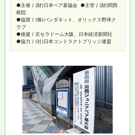
●主催 / (財)日本ペア碁協会 ●主管 / (財)関西
棋院
●協賛 / (株)パンダネット、オリックス野球ク
ラブ
●後援 / 京セラドーム大阪、日本経済新聞社
●協力 / (社)日本コントラクトブリッジ連盟