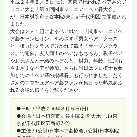
平成２４年８月５日(日)、関東で行われるペア碁のジ
ュニア大会「第４回関東ジュニア・ペア碁大会」
が、日本棋院市ヶ谷本院(東京都千代田区)で開催され
ました。
大会は２人１組によるペア戦で、「関東ジュニアペ
ア碁チャンピオン」をめざす「男女ペア」クラス
と、棋力別クラスで分かれて競う「オープンクラ
ス」で開催。友人同士のペアはもちろん、親子ペア
やお孫さんと一緒のペアなど、棋力、年齢、性別も
さまざまなペアが参加。さらに当日はプロ棋士も参
加しての「ペア碁の指導碁」も行われました。たく
さんのアマチュアペア碁ファンが集まった熱気あふ
れる会場の様子をご覧ください。
●日時 / 平成２４年８月５日(日)
●会場 / 日本棋院市ヶ谷本院２階 大ホール(東
京都千代田区五番町7-2)
●主催 / (公財)日本ペア碁協会､(公財)日本棋院