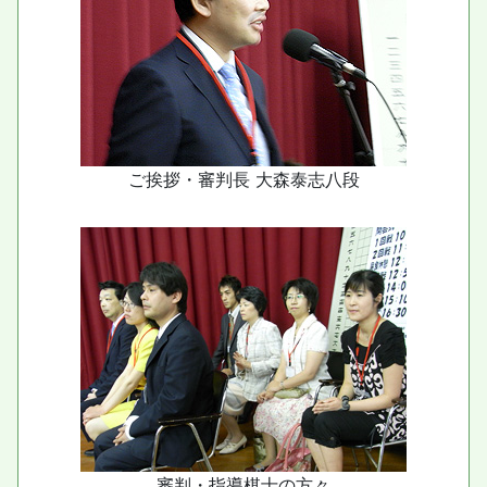
ご挨拶・審判長 大森泰志八段
審判・指導棋士の方々