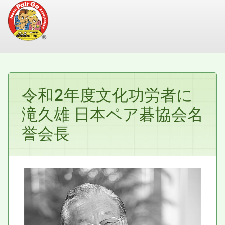
令和2年度文化功労者に
滝久雄 日本ペア碁協会名
誉会長