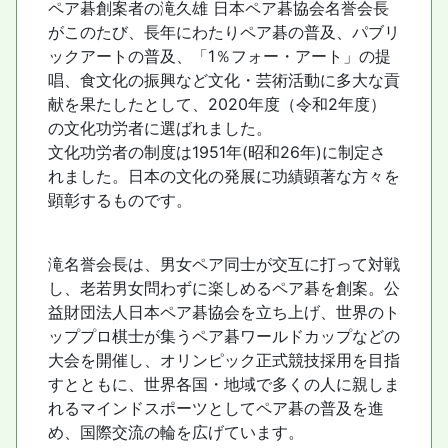
ペア碁創案者の滝久雄 日本ペア碁協会名誉会長
がこのたび、長年にわたりペア碁の普及、パブリ
ックアートの普及、「1％フォー・アート」の提
唱、食文化の振興など文化・芸術活動に多大な貢
献を果たしたとして、2020年度（令和2年度）
の文化功労者に選ばれました。
文化功労者の制度は1951年(昭和26年)に制定さ
れました。日本の文化の発展に功績顕著な方々を
顕彰するものです。
滝名誉会長は、男女ペア同士が交互に打って対戦
し、老若男女問わずに楽しめるペア碁を創案。公
益財団法人日本ペア碁協会を立ち上げ、世界のト
ッププロ棋士が集うペア碁ワールドカップなどの
大会を開催し、オリンピック正式競技採用を目指
すとともに、世界各国・地域で多くの人に親しま
れるマインドスポーツとしてペア碁の普及を進
め、国際交流の輪を広げています。