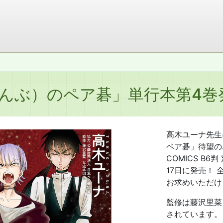
んぶ）のペア碁」単行本第4巻
高木ユーナ先生
ペア碁」待望の単
COMICS B6
17日に発売！
お求めいただけ
監修は藤沢里菜
されています。