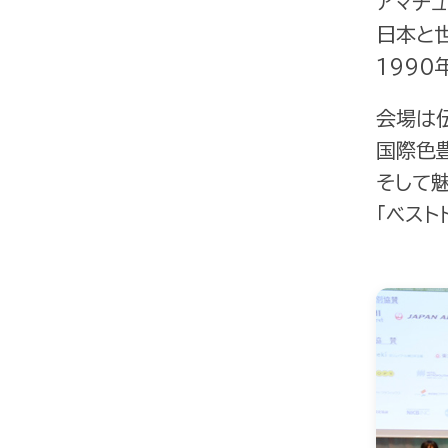
アマチュ
日本と
1990
会場は
国際色
そして
「ベスト