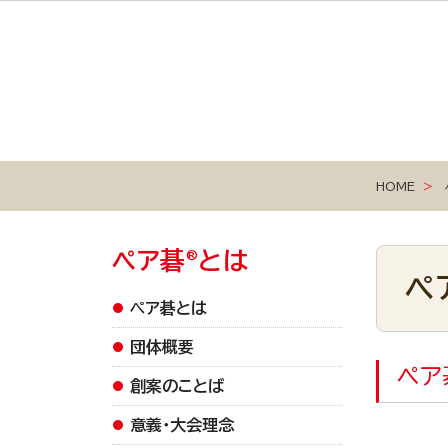
HOME
ペア碁
とは
®
ペ
ペア碁とは
団体概要
ペア
創案のことば
意義・大会理念