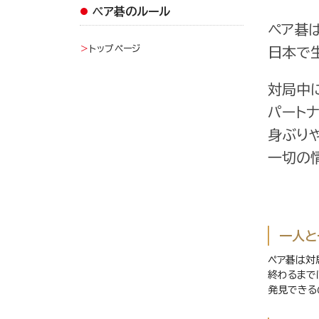
ペア碁のルール
ペア碁
トップページ
日本で
対局中
パート
身ぶり
一切の
一人と
ペア碁は対
終わるまで
発見できる