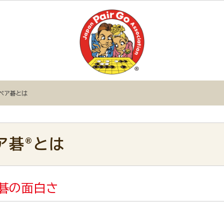
ペア碁とは
ア碁
とは
®
碁の面白さ