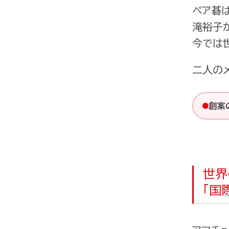
ペア碁は
滝裕子
今では
二人の
創案
世界
「国