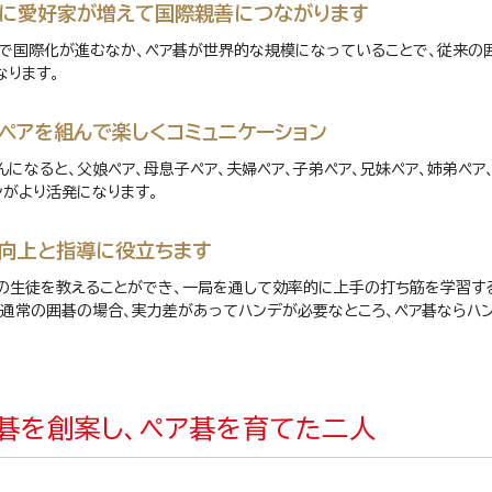
に愛好家が増えて国際親善につながります
で国際化が進むなか、ペア碁が世界的な規模になっていることで、従来の
なります。
ペアを組んで楽しくコミュニケーション
んになると、父娘ペア、母息子ペア、夫婦ペア、子弟ペア、兄妹ペア、姉弟ペア
ンがより活発になります。
向上と指導に役立ちます
の生徒を教えることができ、一局を通して効率的に上手の打ち筋を学習す
、通常の囲碁の場合、実力差があってハンデが必要なところ、ペア碁ならハ
碁を創案し、ペア碁を育てた二人