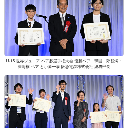
U-15 世界ジュニア ペア碁選手権大会 優勝ペア 韓国 鄭智燏・
崔海權 ペア と小原一泰 阪急電鉄株式会社 総務部長