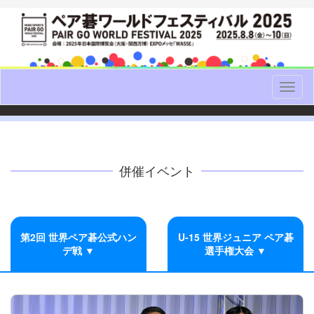
Toggl
naviga
併催イベント
第2回 世界ペア碁公式ハン
U-15 世界ジュニア ペア碁
デ戦 ▼
選手権大会 ▼