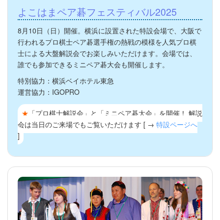
よこはまペア碁フェスティバル2025
8月10日（日）開催。横浜に設置された特設会場で、大阪で
行われるプロ棋士ペア碁選手権の熱戦の模様を人気プロ棋
士による大盤解説会でお楽しみいただけます。会場では、
誰でも参加できるミニペア碁大会も開催します。
特別協力：横浜ベイホテル東急
運営協力：IGOPRO
★
「プロ棋士解説会」と「ミニペア碁大会」を開催！ 解説
会は当日のご来場でもご覧いただけます [ →
特設ページへ
]