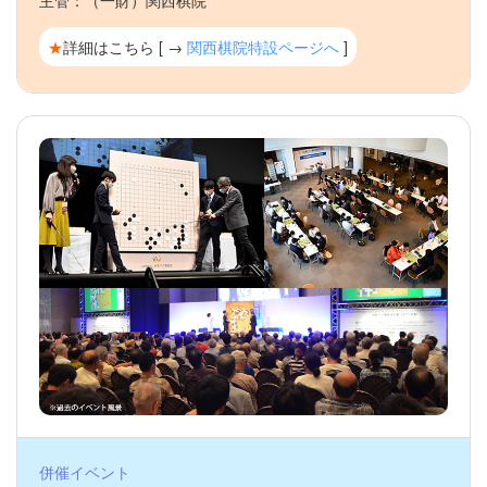
主管：（一財）関西棋院
★
詳細はこちら [ →
関西棋院特設ページへ
]
併催イベント