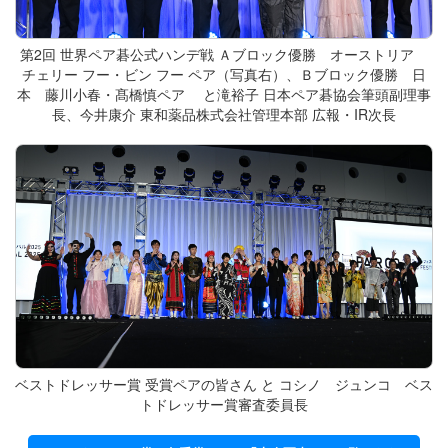
第2回 世界ペア碁公式ハンデ戦 Ａブロック優勝 オーストリア
チェリー フー・ビン フー ペア（写真右）、Ｂブロック優勝 日
本 藤川小春・髙橋慎ペア と滝裕子 日本ペア碁協会筆頭副理事
長、今井康介 東和薬品株式会社管理本部 広報・IR次長
ベストドレッサー賞 受賞ペアの皆さん と コシノ ジュンコ ベス
トドレッサー賞審査委員長